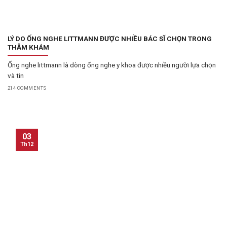
LÝ DO ỐNG NGHE LITTMANN ĐƯỢC NHIỀU BÁC SĨ CHỌN TRONG
THĂM KHÁM
Ống nghe littmann là dòng ống nghe y khoa được nhiều người lựa chọn
và tin
214 COMMENTS
03
Th12