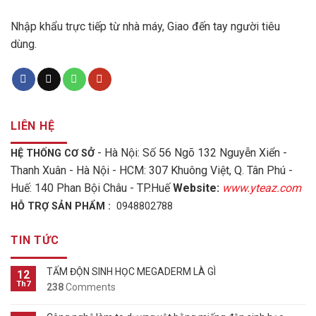
Nhập khẩu trực tiếp từ nhà máy, Giao đến tay người tiêu
dùng.
LIÊN HỆ
- Hà Nội: Số 56 Ngõ 132 Nguyễn Xiển -
HỆ THỐNG CƠ SỞ
Thanh Xuân - Hà Nội - HCM: 307 Khuông Việt, Q. Tân Phú -
Huế: 140 Phan Bội Châu - TP.Huế
Website:
www.yteaz.com
HỖ TRỢ SẢN PHẨM :
0948802788
TIN TỨC
TẤM ĐỘN SINH HỌC MEGADERM LÀ GÌ
12
Th7
238
Comments