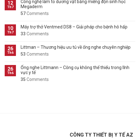
Công nghệ làm to dương vật bằng miếng độn sinh học
12
Megaderm
Th7
57
Comments
Máy trợ thở Ventmed DS8 – Giải pháp cho bệnh hô hấp
10
Th7
33
Comments
Littman – Thương hiệu ưu tú về ống nghe chuyên nghiệp
26
Th6
53
Comments
Ống nghe Littmann – Công cụ không thể thiếu trong lĩnh
26
vực y tế
Th6
35
Comments
CÔNG TY THIẾT BỊ Y TẾ AZ