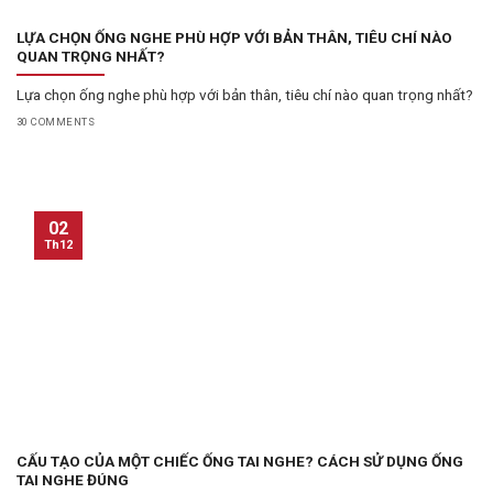
LỰA CHỌN ỐNG NGHE PHÙ HỢP VỚI BẢN THÂN, TIÊU CHÍ NÀO
QUAN TRỌNG NHẤT?
Lựa chọn ống nghe phù hợp với bản thân, tiêu chí nào quan trọng nhất?
30 COMMENTS
02
Th12
CẤU TẠO CỦA MỘT CHIẾC ỐNG TAI NGHE? CÁCH SỬ DỤNG ỐNG
TAI NGHE ĐÚNG