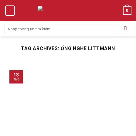
Skip
0
to
content
Tìm
kiếm:
TAG ARCHIVES:
ỐNG NGHE LITTMANN
13
Th6