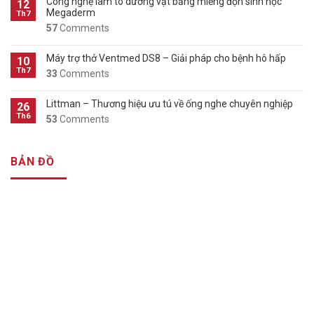
Công nghệ làm to dương vật bằng miếng độn sinh học
12
Megaderm
Th7
57
Comments
Máy trợ thở Ventmed DS8 – Giải pháp cho bệnh hô hấp
10
Th7
33
Comments
Littman – Thương hiệu ưu tú về ống nghe chuyên nghiệp
26
Th6
53
Comments
BẢN ĐỒ