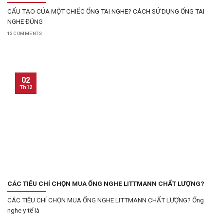
CẤU TẠO CỦA MỘT CHIẾC ỐNG TAI NGHE? CÁCH SỬ DỤNG ỐNG TAI
NGHE ĐÚNG
13 COMMENTS
02
Th12
CÁC TIÊU CHÍ CHỌN MUA ỐNG NGHE LITTMANN CHẤT LƯỢNG?
CÁC TIÊU CHÍ CHỌN MUA ỐNG NGHE LITTMANN CHẤT LƯỢNG? Ống
nghe y tế là