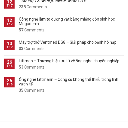
TẤM ĐỘN SINH HỌC MEGADERM LÀ GÌ
12
Th7
238
Comments
Công nghệ làm to dương vật bằng miếng độn sinh học
12
Megaderm
Th7
57
Comments
Máy trợ thở Ventmed DS8 – Giải pháp cho bệnh hô hấp
10
Th7
33
Comments
Littman – Thương hiệu ưu tú về ống nghe chuyên nghiệp
26
Th6
53
Comments
Ống nghe Littmann – Công cụ không thể thiếu trong lĩnh
26
vực y tế
Th6
35
Comments