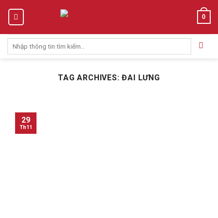
Skip
0
to
content
Tìm
kiếm:
TAG ARCHIVES:
ĐAI LƯNG
29
Th11