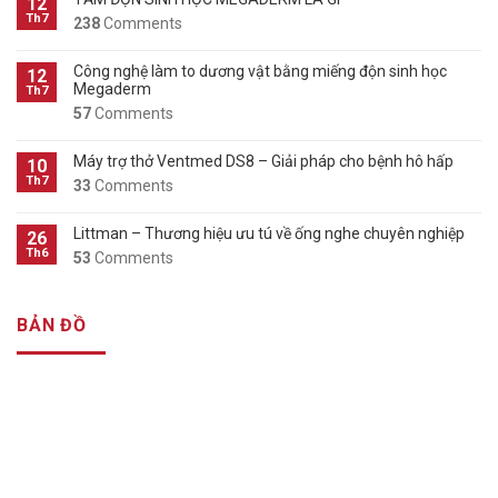
12
Th7
238
Comments
Công nghệ làm to dương vật bằng miếng độn sinh học
12
Megaderm
Th7
57
Comments
Máy trợ thở Ventmed DS8 – Giải pháp cho bệnh hô hấp
10
Th7
33
Comments
Littman – Thương hiệu ưu tú về ống nghe chuyên nghiệp
26
Th6
53
Comments
BẢN ĐỒ