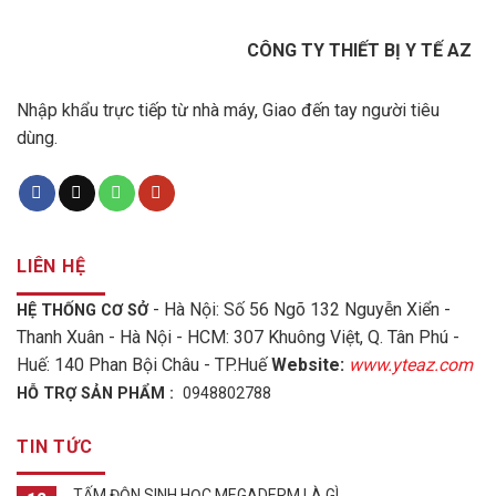
CÔNG TY THIẾT BỊ Y TẾ AZ
Nhập khẩu trực tiếp từ nhà máy, Giao đến tay người tiêu
dùng.
LIÊN HỆ
- Hà Nội: Số 56 Ngõ 132 Nguyễn Xiển -
HỆ THỐNG CƠ SỞ
Thanh Xuân - Hà Nội - HCM: 307 Khuông Việt, Q. Tân Phú -
Huế: 140 Phan Bội Châu - TP.Huế
Website:
www.yteaz.com
HỖ TRỢ SẢN PHẨM :
0948802788
TIN TỨC
TẤM ĐỘN SINH HỌC MEGADERM LÀ GÌ