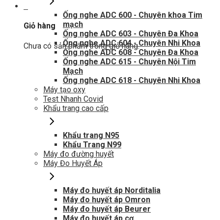
0
Ống nghe ADC 600 - Chuyên khoa Tim
mạch
Giỏ hàng
Ống nghe ADC 603 - Chuyên Đa Khoa
Ống nghe ADC 604 - Chuyên Nhi Khoa
Chưa có sản phẩm trong giỏ hàng.
Ống nghe ADC 608 - Chuyên Đa Khoa
Ống nghe ADC 615 - Chuyên Nội Tim
Mạch
Ống nghe ADC 618 - Chuyên Nhi Khoa
Máy tạo oxy
Test Nhanh Covid
Khẩu trang cao cấp
Khẩu trang N95
Khẩu Trang N99
Máy đo đường huyết
Máy Đo Huyết Áp
Máy đo huyết áp Norditalia
Máy đo huyết áp Omron
Máy đo huyết áp Beurer
Máy đo huyết áp cơ