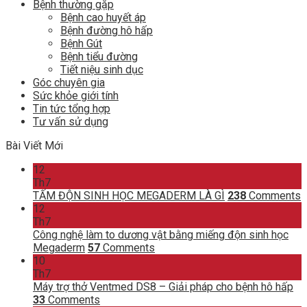
Bệnh thường gặp
Bệnh cao huyết áp
Bệnh đường hô hấp
Bệnh Gút
Bệnh tiểu đường
Tiết niệu sinh dục
Góc chuyên gia
Sức khỏe giới tính
Tin tức tổng hợp
Tư vấn sử dụng
Bài Viết Mới
12
Th7
TẤM ĐỘN SINH HỌC MEGADERM LÀ GÌ
238
Comments
12
Th7
Công nghệ làm to dương vật bằng miếng độn sinh học
Megaderm
57
Comments
10
Th7
Máy trợ thở Ventmed DS8 – Giải pháp cho bệnh hô hấp
33
Comments