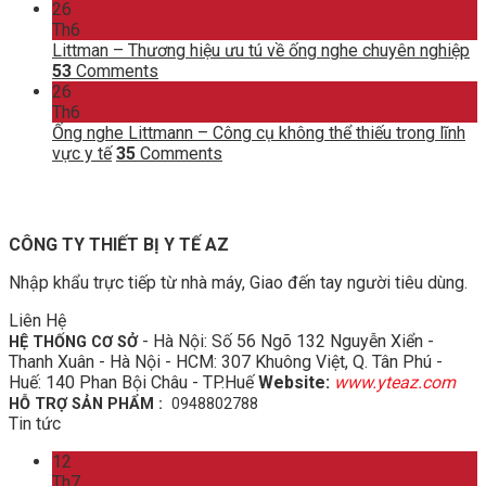
26
Th6
Littman – Thương hiệu ưu tú về ống nghe chuyên nghiệp
53
Comments
26
Th6
Ống nghe Littmann – Công cụ không thể thiếu trong lĩnh
vực y tế
35
Comments
CÔNG TY THIẾT BỊ Y TẾ AZ
Nhập khẩu trực tiếp từ nhà máy, Giao đến tay người tiêu dùng.
Liên Hệ
- Hà Nội: Số 56 Ngõ 132 Nguyễn Xiển -
HỆ THỐNG CƠ SỞ
Thanh Xuân - Hà Nội - HCM: 307 Khuông Việt, Q. Tân Phú -
Huế: 140 Phan Bội Châu - TP.Huế
Website:
www.yteaz.com
HỖ TRỢ SẢN PHẨM :
0948802788
Tin tức
12
Th7