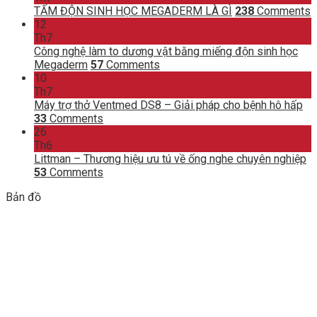
TẤM ĐỘN SINH HỌC MEGADERM LÀ GÌ
238
Comments
12
Th7
Công nghệ làm to dương vật bằng miếng độn sinh học
Megaderm
57
Comments
10
Th7
Máy trợ thở Ventmed DS8 – Giải pháp cho bệnh hô hấp
33
Comments
26
Th6
Littman – Thương hiệu ưu tú về ống nghe chuyên nghiệp
53
Comments
Bản đồ