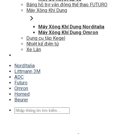
Băng hỗ trợ vận động thể thao FUTURO
Máy Xông Khí Dung
Máy Xông Khí Dung Norditalia
Máy Xông Khí Dung Omron
Dụng cụ tập Kegel
Nhiệt kế điện tử
Xe Lăn
NordItalia
Littmann 3M
ADC
Futuro
Omron
Homed
Beurer
Tìm
kiếm: