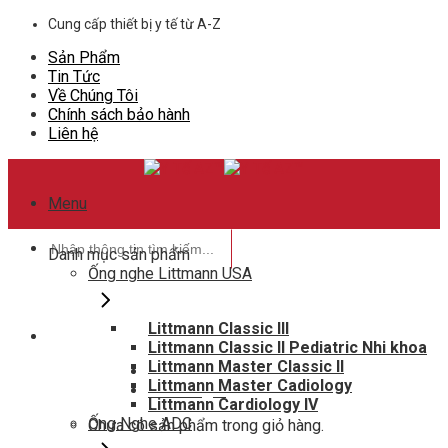
Skip
Cung cấp thiết bị y tế từ A-Z
to
Sản Phẩm
content
Tin Tức
Về Chúng Tôi
Chính sách bảo hành
Liên hệ
Menu
Tìm
Danh mục sản phẩm
kiếm:
Ống nghe Littmann USA
Littmann Classic III
Littmann Classic II Pediatric Nhi khoa
Hotline hỗ trợ
Littmann Master Classic II
0948802788
Littmann Master Cadiology
Giỏ hàng
0
Littmann Cardiology IV
Ống Nghe ADC
Chưa có sản phẩm trong giỏ hàng.