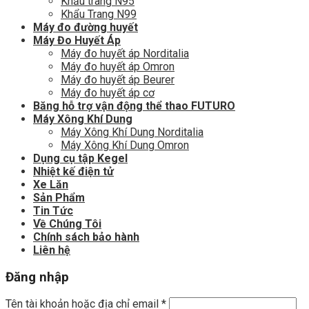
Khẩu trang N95
Khẩu Trang N99
Máy đo đường huyết
Máy Đo Huyết Áp
Máy đo huyết áp Norditalia
Máy đo huyết áp Omron
Máy đo huyết áp Beurer
Máy đo huyết áp cơ
Băng hỗ trợ vận động thể thao FUTURO
Máy Xông Khí Dung
Máy Xông Khí Dung Norditalia
Máy Xông Khí Dung Omron
Dụng cụ tập Kegel
Nhiệt kế điện tử
Xe Lăn
Sản Phẩm
Tin Tức
Về Chúng Tôi
Chính sách bảo hành
Liên hệ
Đăng nhập
Tên tài khoản hoặc địa chỉ email
*