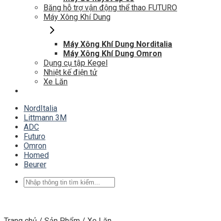
Băng hỗ trợ vận động thể thao FUTURO
Máy Xông Khí Dung
Máy Xông Khí Dung Norditalia
Máy Xông Khí Dung Omron
Dụng cụ tập Kegel
Nhiệt kế điện tử
Xe Lăn
NordItalia
Littmann 3M
ADC
Futuro
Omron
Homed
Beurer
Tìm
kiếm:
Trang chủ
/
Sản Phẩm
/
Xe Lăn