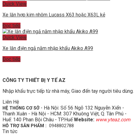
Quick View
Xe lăn hợp kim nhôm Lucass X63 hoặc X63L kẻ
Đọc tiếp
Quick View
Xe lăn điện ngả nằm nhập khẩu Akiko A99
Đọc tiếp
CÔNG TY THIẾT BỊ Y TẾ AZ
Nhập khẩu trực tiếp từ nhà máy, Giao đến tay người tiêu dùng.
Liên Hệ
- Hà Nội: Số 56 Ngõ 132 Nguyễn Xiển -
HỆ THỐNG CƠ SỞ
Thanh Xuân - Hà Nội - HCM: 307 Khuông Việt, Q. Tân Phú -
Huế: 140 Phan Bội Châu - TP.Huế
Website:
www.yteaz.com
HỖ TRỢ SẢN PHẨM :
0948802788
Tin tức