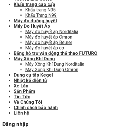
Khẩu trang cao cấp
Khẩu trang N95
Khẩu Trang N99
Máy đo đường huyết
Máy Đo Huyết Áp
Máy đo huyết áp Norditalia
Máy đo huyết áp Omron
Máy đo huyết áp Beurer
Máy đo huyết áp cơ
Băng hỗ trợ vận động thể thao FUTURO
Máy Xông Khí Dung
Máy Xông Khí Dung Norditalia
Máy Xông Khí Dung Omron
Dụng cụ tập Kegel
Nhiệt kế điện tử
Xe Lăn
Sản Phẩm
Tin Tức
Về Chúng Tôi
Chính sách bảo hành
Liên hệ
Đăng nhập