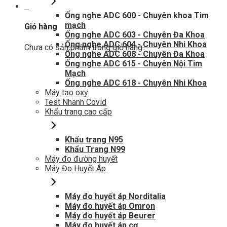
0
Ống nghe ADC 600 - Chuyên khoa Tim
mạch
Giỏ hàng
Ống nghe ADC 603 - Chuyên Đa Khoa
Ống nghe ADC 604 - Chuyên Nhi Khoa
Chưa có sản phẩm trong giỏ hàng.
Ống nghe ADC 608 - Chuyên Đa Khoa
Ống nghe ADC 615 - Chuyên Nội Tim
Mạch
Ống nghe ADC 618 - Chuyên Nhi Khoa
Máy tạo oxy
Test Nhanh Covid
Khẩu trang cao cấp
Khẩu trang N95
Khẩu Trang N99
Máy đo đường huyết
Máy Đo Huyết Áp
Máy đo huyết áp Norditalia
Máy đo huyết áp Omron
Máy đo huyết áp Beurer
Máy đo huyết áp cơ