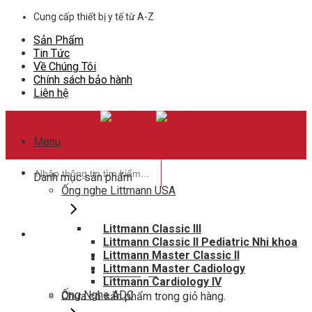
Skip
Cung cấp thiết bị y tế từ A-Z
to
Sản Phẩm
content
Tin Tức
Về Chúng Tôi
Chính sách bảo hành
Liên hệ
Menu
Tìm
Danh mục sản phẩm
kiếm:
Ống nghe Littmann USA
Littmann Classic III
Littmann Classic II Pediatric Nhi khoa
Hotline hỗ trợ
Littmann Master Classic II
0948802788
Littmann Master Cadiology
Giỏ hàng
0
Littmann Cardiology IV
Ống Nghe ADC
Chưa có sản phẩm trong giỏ hàng.