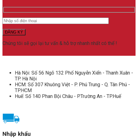
Chúng tôi sẽ gọi lại tư vấn & hỗ trợ nhanh nhất có thể !
Hà Nội: Số 56 Ngõ 132 Phố Nguyễn Xiển - Thanh Xuân -
TP. Hà Nội
HCM: Số 307 Khuông Việt - P. Phú Trung - Q. Tân Phú -
TP.HCM
Huế: Số 140 Phan Bội Châu - P.Trường An - TP.Huế
Nhập khẩu