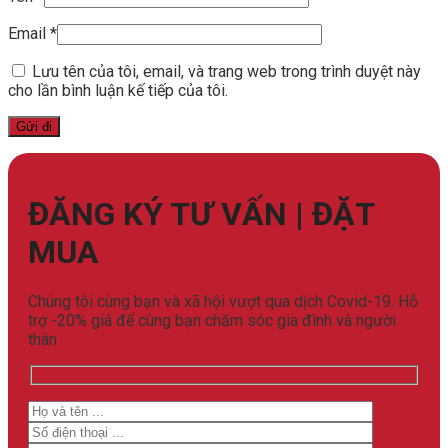
Email
*
Lưu tên của tôi, email, và trang web trong trình duyệt này
cho lần bình luận kế tiếp của tôi.
ĐĂNG KÝ TƯ VẤN | ĐẶT
MUA
Chúng tôi cùng bạn và xã hội vượt qua dịch Covid-19. Hỗ
trợ -20% giá để cùng bạn chăm sóc gia đình và người
thân