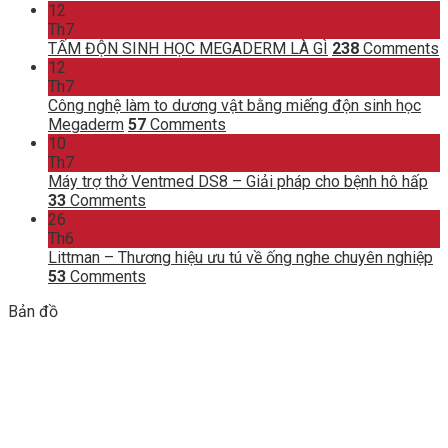
12
Th7
TẤM ĐỘN SINH HỌC MEGADERM LÀ GÌ
238
Comments
12
Th7
Công nghệ làm to dương vật bằng miếng độn sinh học
Megaderm
57
Comments
10
Th7
Máy trợ thở Ventmed DS8 – Giải pháp cho bệnh hô hấp
33
Comments
26
Th6
Littman – Thương hiệu ưu tú về ống nghe chuyên nghiệp
53
Comments
Bản đồ