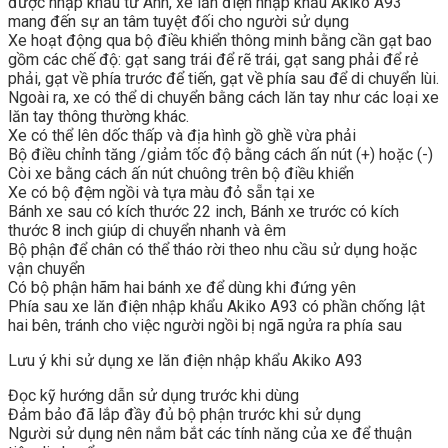
được nhập khẩu từ Anh, xe lăn điện nhập khẩu Akiko A93
mang đến sự an tâm tuyệt đối cho người sử dụng
Xe hoạt động qua bộ điều khiển thông minh bằng cần gạt bao
gồm các chế độ: gạt sang trái để rẽ trái, gạt sang phải để rẻ
phải, gạt về phía trước để tiến, gạt về phía sau để di chuyển lùi.
Ngoài ra, xe có thể di chuyển bằng cách lăn tay như các loại xe
lăn tay thông thường khác.
Xe có thể lên dốc thấp và địa hình gồ ghề vừa phải
Bộ điều chỉnh tăng /giảm tốc độ bằng cách ấn nút (+) hoặc (-)
Còi xe bằng cách ấn nút chuông trên bộ điều khiển
Xe có bộ đệm ngồi và tựa màu đỏ sẵn tại xe
Bánh xe sau có kích thước 22 inch, Bánh xe trước có kích
thước 8 inch giúp di chuyển nhanh và êm
Bộ phận để chân có thể tháo rời theo nhu cầu sử dụng hoặc
vận chuyển
Có bộ phận hãm hai bánh xe để dùng khi đứng yên
Phía sau xe lăn điện nhập khẩu Akiko A93 có phần chống lật
hai bên, tránh cho việc người ngồi bị ngã ngửa ra phía sau
Lưu ý khi sử dụng xe lăn điện nhập khẩu Akiko A93
Đọc kỹ hướng dẫn sử dụng trước khi dùng
Đảm bảo đã lắp đầy đủ bộ phận trước khi sử dụng
Người sử dụng nên nắm bắt các tính năng của xe để thuận