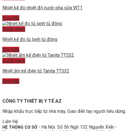
Nhiệt kế đo nhiệt độ nước pha sữa WT1
Đọc tiếp
Quick View
Nhiệt kế đo tủ lạnh tủ đông
Đọc tiếp
Quick View
Nhiệt ẩm kế điện tử Tanita TT532
Đọc tiếp
CÔNG TY THIẾT BỊ Y TẾ AZ
Nhập khẩu trực tiếp từ nhà máy, Giao đến tay người tiêu dùng.
Liên Hệ
- Hà Nội: Số 56 Ngõ 132 Nguyễn Xiển -
HỆ THỐNG CƠ SỞ