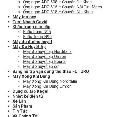
Ống nghe ADC 608 – Chuyên Đa Khoa
Ống nghe ADC 615 – Chuyên Nội Tim Mạch
Ống nghe ADC 618 – Chuyên Nhi Khoa
Máy tạo oxy
Test Nhanh Covid
Khẩu trang cao cấp
Khẩu trang N95
Khẩu Trang N99
Máy đo đường huyết
Máy Đo Huyết Áp
Máy đo huyết áp Norditalia
Máy đo huyết áp Omron
Máy đo huyết áp Beurer
Máy đo huyết áp cơ
Băng hỗ trợ vận động thể thao FUTURO
Máy Xông Khí Dung
Máy Xông Khí Dung Norditalia
Máy Xông Khí Dung Omron
Dụng cụ tập Kegel
Nhiệt kế điện tử
Xe Lăn
Sản Phẩm
Tin Tức
Về Chúng Tôi