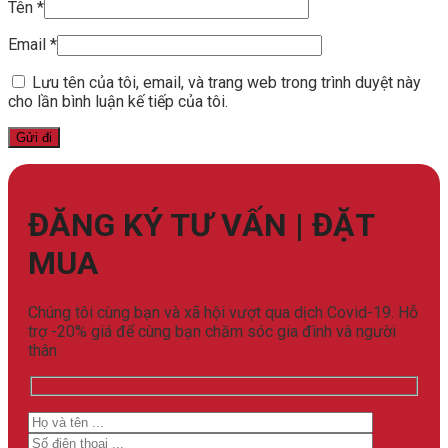
Tên
*
Email
*
Lưu tên của tôi, email, và trang web trong trình duyệt này
cho lần bình luận kế tiếp của tôi.
ĐĂNG KÝ TƯ VẤN | ĐẶT
MUA
Chúng tôi cùng bạn và xã hội vượt qua dịch Covid-19. Hỗ
trợ -20% giá để cùng bạn chăm sóc gia đình và người
thân