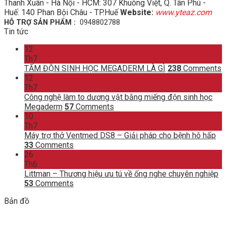
Thanh Xuân - Hà Nội - HCM: 307 Khuông Việt, Q. Tân Phú -
Huế: 140 Phan Bội Châu - TP.Huế
Website:
www.yteaz.com
HỖ TRỢ SẢN PHẨM :
0948802788
Tin tức
12
Th7
TẤM ĐỘN SINH HỌC MEGADERM LÀ GÌ
238
Comments
12
Th7
Công nghệ làm to dương vật bằng miếng độn sinh học
Megaderm
57
Comments
10
Th7
Máy trợ thở Ventmed DS8 – Giải pháp cho bệnh hô hấp
33
Comments
26
Th6
Littman – Thương hiệu ưu tú về ống nghe chuyên nghiệp
53
Comments
Bản đồ