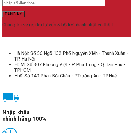
Chúng tôi sẽ gọi lại tư vấn & hỗ trợ nhanh nhất có thể !
Hà Nội: Số 56 Ngõ 132 Phố Nguyễn Xiển - Thanh Xuân -
TP. Hà Nội
HCM: Số 307 Khuông Việt - P. Phú Trung - Q. Tân Phú -
TP.HCM
Huế: Số 140 Phan Bội Châu - P.Trường An - TP.Huế
Nhập khẩu
chính hãng 100%