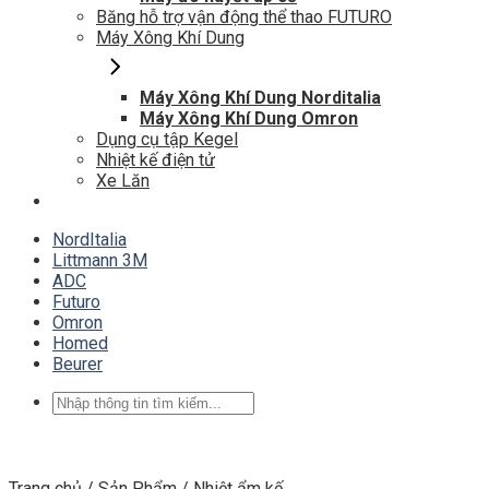
Băng hỗ trợ vận động thể thao FUTURO
Máy Xông Khí Dung
Máy Xông Khí Dung Norditalia
Máy Xông Khí Dung Omron
Dụng cụ tập Kegel
Nhiệt kế điện tử
Xe Lăn
NordItalia
Littmann 3M
ADC
Futuro
Omron
Homed
Beurer
Tìm
kiếm:
Trang chủ
/
Sản Phẩm
/
Nhiệt ẩm kế