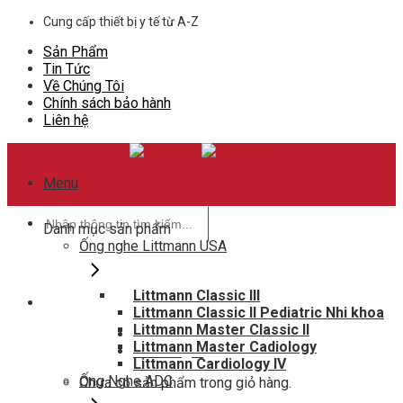
Skip
Cung cấp thiết bị y tế từ A-Z
to
Sản Phẩm
content
Tin Tức
Về Chúng Tôi
Chính sách bảo hành
Liên hệ
Menu
Tìm
Danh mục sản phẩm
kiếm:
Ống nghe Littmann USA
Littmann Classic III
Littmann Classic II Pediatric Nhi khoa
Hotline hỗ trợ
Littmann Master Classic II
0948802788
Littmann Master Cadiology
Giỏ hàng
0
Littmann Cardiology IV
Ống Nghe ADC
Chưa có sản phẩm trong giỏ hàng.