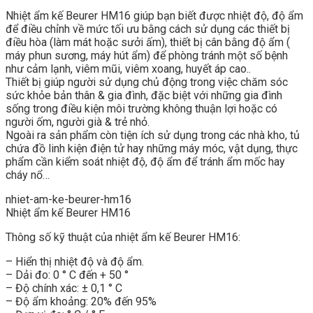
Nhiệt ẩm kế Beurer HM16 giúp bạn biết được nhiệt độ, độ ẩm
để điều chỉnh về mức tối ưu bằng cách sử dụng các thiết bị
điều hòa (làm mát hoặc sưởi ấm), thiết bị cân bằng độ ẩm (
máy phun sương, máy hút ẩm) để phòng tránh một số bệnh
như cảm lạnh, viêm mũi, viêm xoang, huyết áp cao..
Thiết bị giúp người sử dụng chủ động trong việc chăm sóc
sức khỏe bản thân & gia đình, đặc biệt với những gia đình
sống trong điều kiện môi trường không thuận lợi hoặc có
người ốm, người già & trẻ nhỏ.
Ngoài ra sản phẩm còn tiện ích sử dụng trong các nhà kho, tủ
chứa đồ linh kiện điện tử hay những máy móc, vật dụng, thực
phẩm cần kiểm soát nhiệt độ, độ ẩm để tránh ẩm mốc hay
cháy nổ…
nhiet-am-ke-beurer-hm16
Nhiệt ẩm kế Beurer HM16
Thông số kỹ thuật của nhiệt ẩm kế Beurer HM16:
– Hiển thị nhiệt độ và độ ẩm.
– Dải đo: 0 ° C đến + 50 °
– Độ chính xác: ± 0,1 ° C
– Độ ẩm khoảng: 20% đến 95%