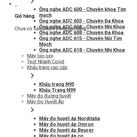
0
Ống nghe ADC 600 - Chuyên khoa Tim
mạch
Giỏ hàng
Ống nghe ADC 603 - Chuyên Đa Khoa
Ống nghe ADC 604 - Chuyên Nhi Khoa
Chưa có sản phẩm trong giỏ hàng.
Ống nghe ADC 608 - Chuyên Đa Khoa
Ống nghe ADC 615 - Chuyên Nội Tim
Mạch
Ống nghe ADC 618 - Chuyên Nhi Khoa
Máy tạo oxy
Test Nhanh Covid
Khẩu trang cao cấp
Khẩu trang N95
Khẩu Trang N99
Máy đo đường huyết
Máy Đo Huyết Áp
Máy đo huyết áp Norditalia
Máy đo huyết áp Omron
Máy đo huyết áp Beurer
Máy đo huyết áp cơ