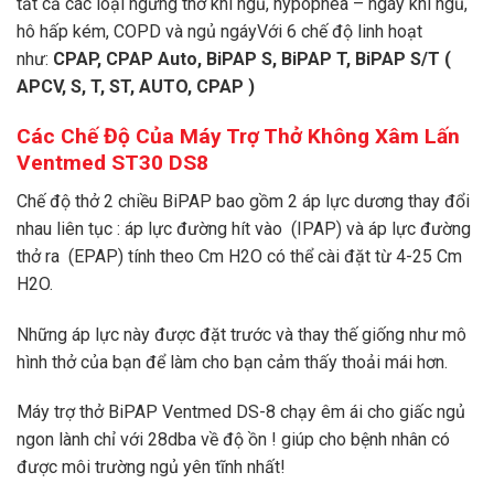
tất cả các loại ngưng thở khi ngủ, hypopnea – ngáy khi ngủ,
hô hấp kém, COPD và ngủ ngáyVới 6 chế độ linh hoạt
như:
CPAP, CPAP Auto, BiPAP S, BiPAP T, BiPAP S/T (
APCV, S, T, ST, AUTO, CPAP )
Các Chế Độ Của Máy Trợ Thở Không Xâm Lấn
Ventmed ST30 DS8
Chế độ thở 2 chiều BiPAP bao gồm 2 áp lực dương thay đổi
nhau liên tục : áp lực đường hít vào (IPAP) và áp lực đường
thở ra (EPAP) tính theo Cm H2O có thể cài đặt từ 4-25 Cm
H2O.
Những áp lực này được đặt trước và thay thế giống như mô
hình thở của bạn để làm cho bạn cảm thấy thoải mái hơn.
Máy trợ thở BiPAP Ventmed DS-8 chạy êm ái cho giấc ngủ
ngon lành chỉ với 28dba về độ ồn ! giúp cho bệnh nhân có
được môi trường ngủ yên tĩnh nhất!