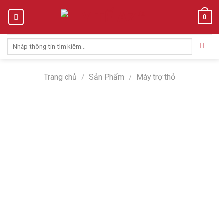
Skip
0
to
content
Tìm
kiếm:
Trang chủ
/
Sản Phẩm
/
Máy trợ thở