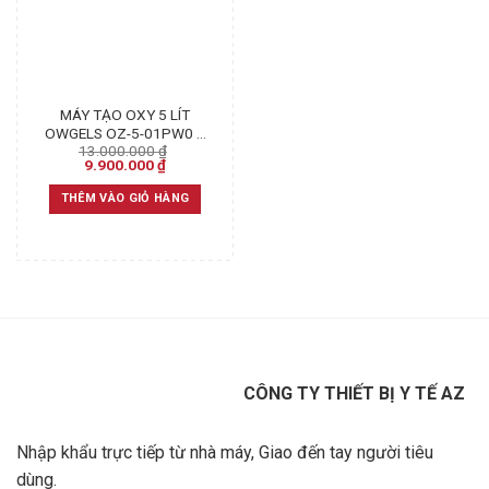
MÁY TẠO OXY 5 LÍT
OWGELS OZ-5-01PW0 –
13.000.000
₫
CÓ XÔNG MŨI
Original
Current
9.900.000
₫
price
price
was:
is:
THÊM VÀO GIỎ HÀNG
13.000.000 ₫.
9.900.000 ₫.
CÔNG TY THIẾT BỊ Y TẾ AZ
Nhập khẩu trực tiếp từ nhà máy, Giao đến tay người tiêu
dùng.