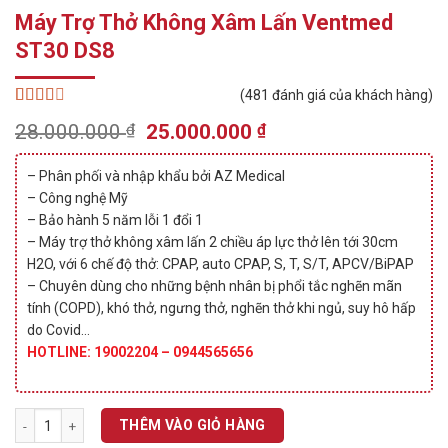
Máy Trợ Thở Không Xâm Lấn Ventmed
ST30 DS8
(
481
đánh giá của khách hàng)
2.55
422
Original
Current
28.000.000
₫
25.000.000
₫
trên 5
price
price
dựa
trên
was:
is:
– Phân phối và nhập khẩu bởi AZ Medical
đánh
28.000.000 ₫.
25.000.000 ₫.
giá
– Công nghệ Mỹ
– Bảo hành 5 năm lỗi 1 đổi 1
– Máy trợ thở không xâm lấn 2 chiều áp lực thở lên tới 30cm
H2O, với 6 chế độ thở: CPAP, auto CPAP, S, T, S/T, APCV/BiPAP
– Chuyên dùng cho những bệnh nhân bị phổi tắc nghẽn mãn
tính (COPD), khó thở, ngưng thở, nghẽn thở khi ngủ, suy hô hấp
do Covid…
HOTLINE: 19002204 – 0944565656
Máy Trợ Thở Không Xâm Lấn Ventmed ST30 DS8 số lượng
THÊM VÀO GIỎ HÀNG