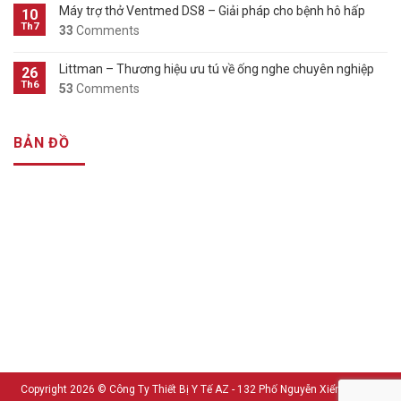
Máy trợ thở Ventmed DS8 – Giải pháp cho bệnh hô hấp
10
Th7
33
Comments
Littman – Thương hiệu ưu tú về ống nghe chuyên nghiệp
26
Th6
53
Comments
BẢN ĐỒ
Copyright 2026 ©
Công Ty Thiết Bị Y Tế AZ - 132 Phố Nguyễn Xiển - Thanh