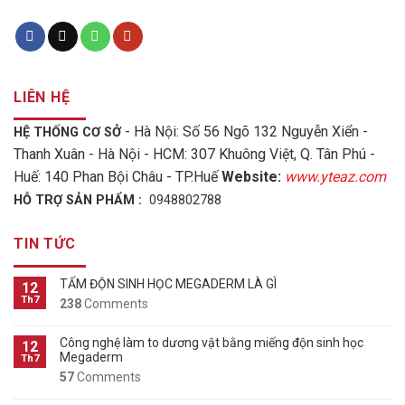
LIÊN HỆ
- Hà Nội: Số 56 Ngõ 132 Nguyễn Xiển -
HỆ THỐNG CƠ SỞ
Thanh Xuân - Hà Nội - HCM: 307 Khuông Việt, Q. Tân Phú -
Huế: 140 Phan Bội Châu - TP.Huế
Website:
www.yteaz.com
HỖ TRỢ SẢN PHẨM :
0948802788
TIN TỨC
TẤM ĐỘN SINH HỌC MEGADERM LÀ GÌ
12
Th7
238
Comments
Công nghệ làm to dương vật bằng miếng độn sinh học
12
Megaderm
Th7
57
Comments