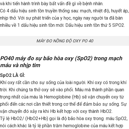
và khi tiến hành trình bày bất vấn đề gì về bệnh nhân.
Có 4 dấu hiệu sinh tồn truyền thống sau: mạch, nhiệt độ, huyết áp,
nhịp thở. Với sự phát triển của y học, ngày nay người ta đã bàn
nhiều về 1 dấu hiệu sinh tồn mới: Dấu hiệu sinh tồn thứ 5 SPO2.
MÁY ĐO NỒNG ĐỘ OXY PO 40
PO40 máy đo sự bão hòa oxy (SpO2) trong mạch
máu và nhịp tim
SpO2 LÀ GÌ:
Khí oxy rất cần cho sự sống của loài người. Khí oxy có trong khí
trời. Khi chúng ta thở oxy sẽ vào phổi. Máu mà thành phần quan
trọng nhất của máu là Hemoglobine (Hb) sẽ vận chuyển oxy từ
phổi đến các nơi cần thiết trong cơ thể để đảm bảo sự sống. Sự
vận chuyển đó xảy ra khi Hb kết hợp với oxy thành HbO2.
Tỷ lệ HbO2/ (HbO2+Hb) gọi là độ bão hòa oxy trong máu SpO2,
nói cách khác là tỷ lệ phần trăm hemoglobine của máu kết hợp