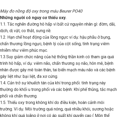
Máy đo nồng độ oxy trong máu Beurer PO40
Những người có nguy cơ thiếu oxy.
1.1. Tắc nghẽn đường hô hấp vì bất cứ nguyên nhân gì: đờm, dãi,
dịch, dị vật, co thắt, sưng nề.
1.2. Hạn chế hoạt động của lồng ngực ví dụ: hậu phẫu ở bụng,
chấn thương lồng ngực, bệnh lý của cột sống, tình trạng viêm
nhiễm như viêm phúc mạc.
1.3.Suy giảm chức năng của hệ thống thần kinh có tham gia quá
trình hô hấp, ví dụ: viêm não, chấn thương sọ não, hôn mê, bệnh
nhân được gây mê toàn thân, tai biến mạch máu não và các bệnh
gây liệt như: bại liệt, đa xơ cứng.
1.4. Cản trở sự khuếch tán của khí trong phổi: tình trạng này
thường do khối u trong phổi và các bệnh: Khí phế thũng, tắc mạch
phổi và chấn thương.
1.5. Thiếu oxy trong không khí do điều kiện, hoàn cảnh môi
trường. Ví dụ: Môi trường quá nóng, quá nhiều khói, sương hoặc
không khí quá loãng ở nơi có áp suất khí quyển cao ( Môn thể