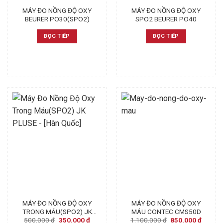
MÁY ĐO NỒNG ĐỘ OXY
MÁY ĐO NỒNG ĐỘ OXY
BEURER PO30(SPO2)
SPO2 BEURER PO40
ĐỌC TIẾP
ĐỌC TIẾP
MÁY ĐO NỒNG ĐỘ OXY
MÁY ĐO NỒNG ĐỘ OXY
TRONG MÁU(SPO2) JK
MÁU CONTEC CMS50D
Original
Current
Original
Curren
500.000
₫
350.000
₫
1.100.000
₫
850.000
₫
PLUSE – [HÀN QUỐC]