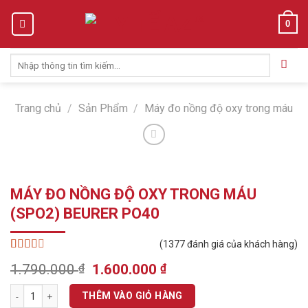
Skip
0
to
content
Tìm
kiếm:
Trang chủ
/
Sản Phẩm
/
Máy đo nồng độ oxy trong máu
MÁY ĐO NỒNG ĐỘ OXY TRONG MÁU
(SPO2) BEURER PO40
(
1377
đánh giá của khách hàng)
2.53
1377
Original
Current
1.790.000
₫
1.600.000
₫
trên 5
price
price
dựa
MÁY ĐO NỒNG ĐỘ OXY TRONG MÁU (SPO2) BEURER PO40 số lượng
trên
was:
is:
THÊM VÀO GIỎ HÀNG
đánh