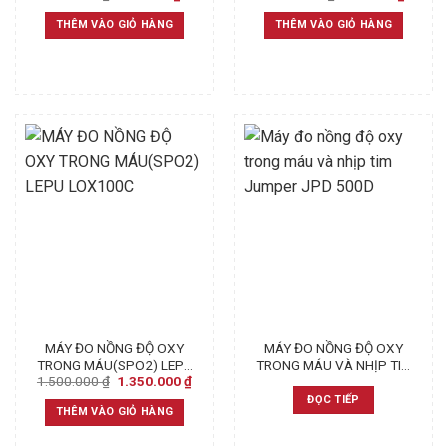
price
price
price
price
was:
is:
was:
is:
THÊM VÀO GIỎ HÀNG
THÊM VÀO GIỎ HÀNG
500.000 ₫.
350.000 ₫.
1.100.000 ₫.
850.00
MÁY ĐO NỒNG ĐỘ OXY
MÁY ĐO NỒNG ĐỘ OXY
TRONG MÁU(SPO2) LEPU
TRONG MÁU VÀ NHỊP TIM
Original
Current
1.500.000
₫
1.350.000
₫
LOX100C
JUMPER JPD 500D
price
price
ĐỌC TIẾP
was:
is:
THÊM VÀO GIỎ HÀNG
1.500.000 ₫.
1.350.000 ₫.