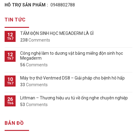
HỖ TRỢ SẢN PHẨM :
0948802788
TIN TỨC
TẤM ĐỘN SINH HỌC MEGADERM LÀ GÌ
12
Th7
238
Comments
Công nghệ làm to dương vật bằng miếng độn sinh học
12
Megaderm
Th7
56
Comments
Máy trợ thở Ventmed DS8 – Giải pháp cho bệnh hô hấp
10
Th7
33
Comments
Littman – Thương hiệu ưu tú về ống nghe chuyên nghiệp
26
Th6
53
Comments
BẢN ĐỒ