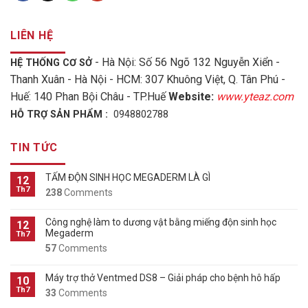
LIÊN HỆ
- Hà Nội: Số 56 Ngõ 132 Nguyễn Xiển -
HỆ THỐNG CƠ SỞ
Thanh Xuân - Hà Nội - HCM: 307 Khuông Việt, Q. Tân Phú -
Huế: 140 Phan Bội Châu - TP.Huế
Website:
www.yteaz.com
HỖ TRỢ SẢN PHẨM :
0948802788
TIN TỨC
TẤM ĐỘN SINH HỌC MEGADERM LÀ GÌ
12
Th7
238
Comments
Công nghệ làm to dương vật bằng miếng độn sinh học
12
Megaderm
Th7
57
Comments
Máy trợ thở Ventmed DS8 – Giải pháp cho bệnh hô hấp
10
Th7
33
Comments