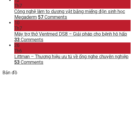
12
Th7
Công nghệ làm to dương vật bằng miếng độn sinh học
Megaderm
57
Comments
10
Th7
Máy trợ thở Ventmed DS8 – Giải pháp cho bệnh hô hấp
33
Comments
26
Th6
Littman – Thương hiệu ưu tú về ống nghe chuyên nghiệp
53
Comments
Bản đồ