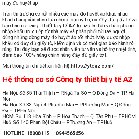
máy đo huyết áp.
Trên thi trường có rất nhiều các máy đo huyết áp khác nhau,
khách hàng cần chọn lưa những nơi uy tín, có đầy đủ giấy tờ và
bảo hành rõ ràng.
Thiết bị y tế AZ
tự hào là đơn vị tiên phong
nhập khẩu trực tiếp từ nhà máy và phân phối tới tay người
dùng những dòng máy đo huyết áp tốt nhất. Máy được nhập
khẩu có đầy đủ giấy tờ, kiểm định và có thời gian bảo hành rõ
ràng. Tại đây bạn sẽ đươc nhân viên tư vấn và hỗ trợ nhiệt tình,
đảm bảo 100% hàng chính hãng đầy đủ giấy tờ !.
Moi thông tin chi tiết xin liên
hệ:
https://yteaz.com/
Hệ thống cơ sở Công ty thiết bị y tế AZ
Hà Nội: Số 35 Thái Thịnh – P.Ngã Tư Sở – Q.Đống Đa – TP. Hà
Nội
Hà Nội: Số 33 Ngõ 4 Phương Mai – P.Phương Mai – Q.Đống
Đa – TP.Hà Nội
HCM: Số 118 Hòa Bình – P. Hòa Thạch – Q. Tân Phú – TP.HCM
Huế: Số 140 Phan Bội Châu – P.Trường An – TP.Huế
HOTLINE: 18008115 – 0944565656