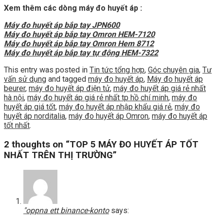
Xem thêm các dòng máy đo huyết áp :
Máy đo huyết áp bắp tay JPN600
Máy đo huyết áp bắp tay Omron HEM-7120
Máy đo huyết áp bắp tay Omron Hem 8712
Máy đo huyết áp bắp tay tự động HEM-7322
This entry was posted in
Tin tức tổng hợp
,
Góc chuyên gia
,
Tư
vấn sử dụng
and tagged
máy đo huyết áp
,
Máy đo huyết áp
beurer
,
máy đo huyết áp điện tử
,
máy đo huyết áp giá rẻ nhất
hà nội
,
máy đo huyết áp giá rẻ nhất tp hồ chí minh
,
máy đo
huyết áp giá tốt
,
máy đo huyết áp nhập khẩu giá rẻ
,
máy đo
huyết áp norditalia
,
máy đo huyết áp Omron
,
máy đo huyết áp
tốt nhất
.
2 thoughts on “
TOP 5 MÁY ĐO HUYẾT ÁP TỐT
NHẤT TRÊN THỊ TRƯỜNG
”
"oppna ett binance-konto
says: