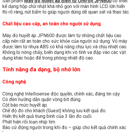
Sản phẩm
Máy đo huyết áp điện tử Omron JPN600
có thiết
kế dạng hộp chữ nhật khá nhỏ gọn với màn hình LCD lớn hiển
thị rõ ràng, nút bấm to giúp người dùng dễ quan sát và thao tác.
Chất liệu cao cấp, an toàn cho người sử dụng
Máy đo huyết áp JPN600 được làm từ những chất liệu cao
cấp nên rất an toàn cho sức khỏe của người sử dụng. Vỏ máy
được làm từ nhựa ABS có khả năng chịu lực và chịu nhiệt cao.
Không bị nóng chảy, biến dạng khi vô tình va đập vào các vật
dụng khác hoặc để trong phòng nhiệt độ cao.
Tính năng đa dạng, bộ nhớ lớn
Công nghệ
Công nghệ Intellisense độc quyền, chính xác, đáng tin cậy.
Có đèn hướng dẫn quấn vòng bít đúng
Cột báo mức huyết áp.
Chế độ đo cho khách (Guest) không lưu kết quả đo.
Hiển thị kết quả trung bình của 3 lần đo cuối.
Phát hiện rối loạn nhịp tim.
Báo cử động người trong khi đo – giúp cho kết quả chính xác