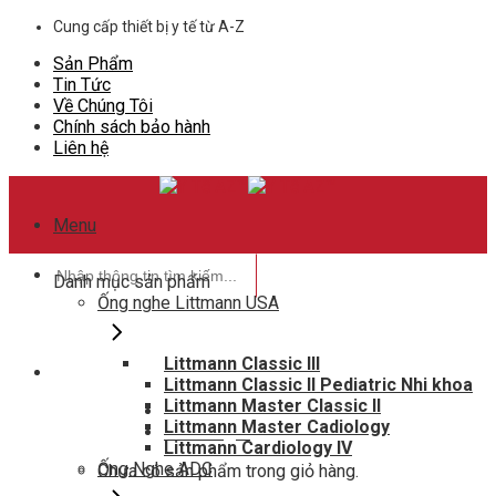
Skip
Cung cấp thiết bị y tế từ A-Z
to
Sản Phẩm
content
Tin Tức
Về Chúng Tôi
Chính sách bảo hành
Liên hệ
Menu
Tìm
Danh mục sản phẩm
kiếm:
Ống nghe Littmann USA
Littmann Classic III
Littmann Classic II Pediatric Nhi khoa
Hotline hỗ trợ
Littmann Master Classic II
0948802788
Littmann Master Cadiology
Giỏ hàng
0
Littmann Cardiology IV
Ống Nghe ADC
Chưa có sản phẩm trong giỏ hàng.