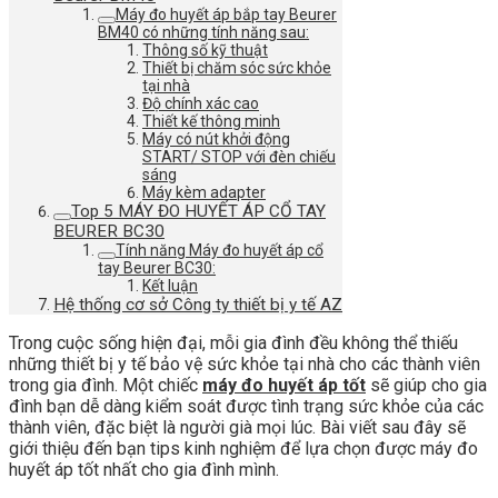
Máy đo huyết áp bắp tay Beurer
BM40 có những tính năng sau:
Thông số kỹ thuật
Thiết bị chăm sóc sức khỏe
tại nhà
Độ chính xác cao
Thiết kế thông minh
Máy có nút khởi động
START/ STOP với đèn chiếu
sáng
Máy kèm adapter
Top 5 MÁY ĐO HUYẾT ÁP CỔ TAY
BEURER BC30
Tính năng Máy đo huyết áp cổ
tay Beurer BC30:
Kết luận
Hệ thống cơ sở Công ty thiết bị y tế AZ
Trong cuộc sống hiện đại, mỗi gia đình đều không thể thiếu
những thiết bị y tế bảo vệ sức khỏe tại nhà cho các thành viên
trong gia đình. Một chiếc
máy đo huyết áp tốt
sẽ giúp cho gia
đình bạn dễ dàng kiểm soát được tình trạng sức khỏe của các
thành viên, đặc biệt là người già mọi lúc. Bài viết sau đây sẽ
giới thiệu đến bạn tips kinh nghiệm để lựa chọn được máy đo
huyết áp tốt nhất cho gia đình mình.