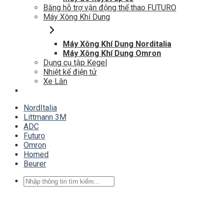
Băng hỗ trợ vận động thể thao FUTURO
Máy Xông Khí Dung
Máy Xông Khí Dung Norditalia
Máy Xông Khí Dung Omron
Dụng cụ tập Kegel
Nhiệt kế điện tử
Xe Lăn
NordItalia
Littmann 3M
ADC
Futuro
Omron
Homed
Beurer
Tìm
kiếm: