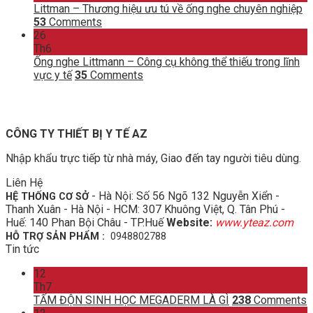
Littman – Thương hiệu ưu tú về ống nghe chuyên nghiệp
53
Comments
26
Th6
Ống nghe Littmann – Công cụ không thể thiếu trong lĩnh
vực y tế
35
Comments
CÔNG TY THIẾT BỊ Y TẾ AZ
Nhập khẩu trực tiếp từ nhà máy, Giao đến tay người tiêu dùng.
Liên Hệ
- Hà Nội: Số 56 Ngõ 132 Nguyễn Xiển -
HỆ THỐNG CƠ SỞ
Thanh Xuân - Hà Nội - HCM: 307 Khuông Việt, Q. Tân Phú -
Huế: 140 Phan Bội Châu - TP.Huế
Website:
www.yteaz.com
HỖ TRỢ SẢN PHẨM :
0948802788
Tin tức
12
Th7
TẤM ĐỘN SINH HỌC MEGADERM LÀ GÌ
238
Comments