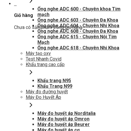
0
Ống nghe ADC 600 - Chuyên khoa Tim
mạch
Giỏ hàng
Ống nghe ADC 603 - Chuyên Đa Khoa
Ống nghe ADC 604 - Chuyên Nhi Khoa
Chưa có sản phẩm trong giỏ hàng.
Ống nghe ADC 608 - Chuyên Đa Khoa
Ống nghe ADC 615 - Chuyên Nội Tim
Mạch
Ống nghe ADC 618 - Chuyên Nhi Khoa
Máy tạo oxy
Test Nhanh Covid
Khẩu trang cao cấp
Khẩu trang N95
Khẩu Trang N99
Máy đo đường huyết
Máy Đo Huyết Áp
Máy đo huyết áp Norditalia
Máy đo huyết áp Omron
Máy đo huyết áp Beurer
Máy đo huyết áp cơ