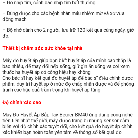
– Đo nhịp tim, cảnh báo nhịp tim bất thường.
– Dùng được cho các bệnh nhân máu nhiễm mỡ và xơ vữa
động mạch
– Bộ nhớ dành cho 2 người, lưu trữ 120 kết quả cùng ngày, giờ
đo.
Thiết bị chăm sóc sức khỏe tại nhà
Máy đo huyết áp giúp bạn biết huyết áp của mình cao thấp là
bao nhiêu, để thay đổi nếp sống, giữ gìn ăn uống và coi xem
thuốc hạ huyết áp có công hiệu hay không.
Cho bác sĩ hay kết quả đo huyết áp để bác sĩ điều chỉnh dược
phẩm, duy trì huyết áp ở mức độ chấp nhận được và để phòng
tránh các hậu quả trầm trọng khi huyết áp tăng
Độ chính xác cao
Máy Đo Huyết Áp Bắp Tay Beurer BM40 ứng dụng công nghệ
tiên tiến nhất thế giới, máy được trang bị những sensor cảm
biến với độ chính xác tuyệt đối, cho kết quả đo huyết áp chính
xác khiến bạn hoàn toàn yên tâm về thông số kết quả đo.