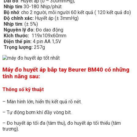
Dải đo
: Huyết áp (0 – 300mmHg);
Nhịp tim
30-180 Nhịp/phút
Bộ nhớ
: cho 2 người, mỗi người 60 kết quả ( 120 kết quả đo)
Độ chính xác:
Huyết áp (± 3mmHg)
Nhịp tim
: (± 5%)
Nguyên lý đo:
Đo dao động
Kích thước:
119x109x60mm
Điện thế pin:
4 pin AA 1,5V
Trọng lượng:
257g
Máy đo huyết áp bắp tay Beurer BM40 có những
tính năng sau
:
Thông số kỹ thuật
– Màn hình lớn, hiển thị kết quả rõ nét.
– Tự động bơm khí đầy vòng bít.
– Đo huyết áp tối đa (tâm thu), đo huyết áp tối thiểu (tâm
trương).