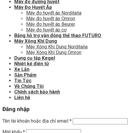
Máy đo đường huyết
Máy Đo Huyết Áp
Máy đo huyết áp Norditalia
Máy đo huyết áp Omron
Máy đo huyết áp Beurer
Máy đo huyết áp cơ
Băng hỗ trợ vận động thể thao FUTURO
Máy Xông Khí Dung
Máy Xông Khí Dung Norditalia
Máy Xông Khí Dung Omron
Dụng cụ tập Kegel
Nhiệt kế điện tử
Xe Lăn
Sản Phẩm
Tin Tức
Về Chúng Tôi
Chính sách bảo hành
Liên hệ
Đăng nhập
Tên tài khoản hoặc địa chỉ email
*
Mật khẩu
*