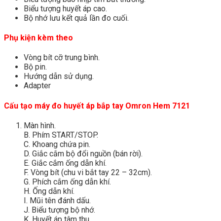
Biểu tượng huyết áp cao.
Bộ nhớ lưu kết quả lần đo cuối.
Phụ kiện kèm theo
Vòng bít cỡ trung bình.
Bộ pin.
Hướng dẫn sử dụng.
Adapter
Cấu tạo máy đo huyết áp bắp tay Omron Hem 7121
Màn hình.
B. Phím START/STOP.
C. Khoang chứa pin.
D. Giắc cắm bộ đổi nguồn (bán rời).
E. Giắc cắm ống dẫn khí.
F. Vòng bít (chu vi bắt tay 22 – 32cm).
G. Phích cắm ống dẫn khí.
H. Ống dẫn khí.
I. Mũi tên đánh dấu.
J. Biểu tượng bộ nhớ.
K. Huyết áp tâm thu.