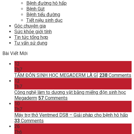
Bệnh đường hô hấp
Bệnh Gút
Bệnh tiểu đường
Tiết niệu sinh dục
Góc chuyên gia
Sức khỏe giới tính
Tin tức tổng hợp
Tư vấn sử dụng
Bài Viết Mới
12
Th7
TẤM ĐỘN SINH HỌC MEGADERM LÀ GÌ
238
Comments
12
Th7
Công nghệ làm to dương vật bằng miếng độn sinh học
Megaderm
57
Comments
10
Th7
Máy trợ thở Ventmed DS8 – Giải pháp cho bệnh hô hấp
33
Comments
26
Th6