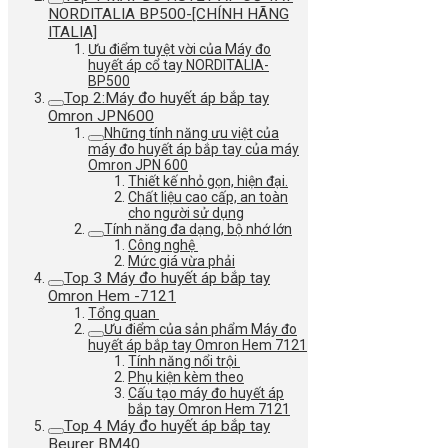
NORDITALIA BP500-[CHÍNH HÃNG
ITALIA]
Ưu điểm tuyệt vời của Máy đo
huyết áp cổ tay NORDITALIA-
BP500
Top 2:Máy đo huyết áp bắp tay
Omron JPN600
Những tính năng ưu việt của
máy đo huyết áp bắp tay của máy
Omron JPN 600
Thiết kế nhỏ gọn, hiện đại.
Chất liệu cao cấp, an toàn
cho người sử dụng
Tính năng đa dạng, bộ nhớ lớn
Công nghệ
Mức giá vừa phải
Top 3 Máy đo huyết áp bắp tay
Omron Hem -7121
Tổng quan
Ưu điểm của sản phẩm Máy đo
huyết áp bắp tay Omron Hem 7121
Tính năng nổi trội
Phụ kiện kèm theo
Cấu tạo máy đo huyết áp
bắp tay Omron Hem 7121
Top 4 Máy đo huyết áp bắp tay
Beurer BM40