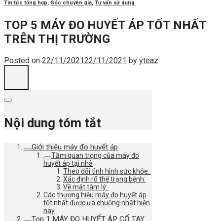
Tin tức tổng hợp
,
Góc chuyên gia
,
Tư vấn sử dụng
TOP 5 MÁY ĐO HUYẾT ÁP TỐT NHẤT
TRÊN THỊ TRƯỜNG
Posted on
22/11/2021
22/11/2021
by
yteaz
Nội dung tóm tắt
Giới thiệu máy đo huyết áp
Tầm quan trọng của máy đo
huyết áp tại nhà
Theo dõi tình hình sức khỏe:
Xác định rõ thể trạng bệnh:
Về mặt tâm lý:
Các thương hiệu máy đo huyết áp
tốt nhất được ưa chuộng nhất hiện
nay
Top 1 MÁY ĐO HUYẾT ÁP CỔ TAY