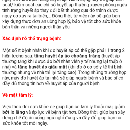
soát/ kiểm soát các chỉ số huyết áp thường xuyên phòng ngừa
tình trạng huyết áp thay đổi bất thường qua đó tránh được
nguy cơ xảy ra tai biến,… Đồng thời, từ việc này sẽ giúp bạn
xây dựng thực đơn ăn uống hợp lý, bảo vệ tốt cho sức khỏe
bản thân và những người thân yêu.
Xác định rõ thể trạng bệnh:
Một số ít bệnh nhân khi đo huyết áp có thể gặp phải 1 trong 2
hiện tượng sau:
tăng huyết áp áo choàng trắng
(huyết áp
thường tăng khi được đo bởi nhân viên y tế nhưng lại thấp ở
nhà) và
tăng huyết áp giấu mặt
(khi đo ở cơ sở y tế thì bình
thường nhưng về nhà thì lại tăng cao). Trong những trường hợp
này, máy đo huyết áp tại nhà sẽ giúp người bệnh và bác sĩ có
đầy đủ thông tin hơn về huyết áp của người bệnh.
Về mặt tâm lý:
Việc theo dõi sức khỏe sẽ giúp bạn có tâm lý thoải mái, giảm
bớt lo lắng
và áp lực về bệnh tật hơn. Đồng thời, giúp bạn xây
dựng chế độ ăn uống, ngủ nghỉ đúng và đầy đủ giúp bạn có
sức khỏe tốt mỗi ngày.