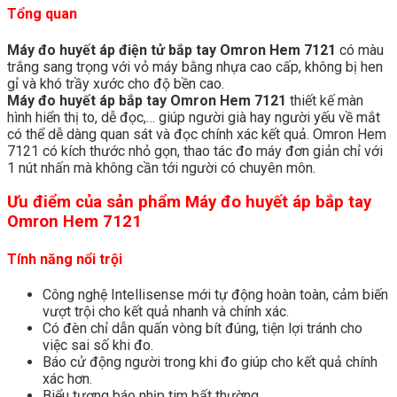
Tổng quan
Máy đo huyết áp điện tử bắp tay Omron Hem 7121
có màu
trắng sang trọng với vỏ máy bằng nhựa cao cấp, không bị hen
gỉ và khó trầy xước cho độ bền cao.
Máy đo huyết áp bắp tay Omron Hem 7121
thiết kế màn
hình hiển thị to, dễ đọc,… giúp người già hay người yếu về mắt
có thể dễ dàng quan sát và đọc chính xác kết quả. Omron Hem
7121 có kích thước nhỏ gọn, thao tác đo máy đơn giản chỉ với
1 nút nhấn mà không cần tới người có chuyên môn.
Ưu điểm của sản phẩm Máy đo huyết áp bắp tay
Omron Hem 7121
Tính năng nổi trội
Công nghệ Intellisense mới tự động hoàn toàn, cảm biến
vượt trội cho kết quả nhanh và chính xác.
Có đèn chỉ dẫn quấn vòng bít đúng, tiện lợi tránh cho
việc sai số khi đo.
Báo cử động người trong khi đo giúp cho kết quả chính
xác hơn.
Biểu tượng báo nhịp tim bất thường.