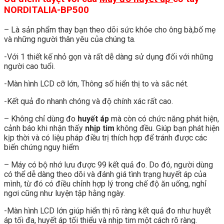
NORDITALIA-BP500
– Là sản phẩm thay bạn theo dõi sức khỏe cho ông bà,bố mẹ
và những người thân yêu của chúng ta.
-Với 1 thiết kế nhỏ gọn và rất dễ dàng sử dụng đối với những
người cao tuổi.
-Màn hình LCD cỡ lớn, Thông số hiển thị to và sắc nét.
-Kết quả đo nhanh chóng và độ chính xác rất cao.
– Không chỉ dùng đo
huyết áp
mà còn có chức năng phát hiện,
cảnh báo khi nhận thấy
nhịp tim
không đều. Giúp bạn phát hiện
kịp thời và có liệu pháp điều trị thích hợp để tránh được các
biến chứng nguy hiểm
– Máy có bộ nhớ lưu được 99 kết quả đo. Do đó, người dùng
có thể dễ dàng theo dõi và đánh giá tình trạng huyết áp của
mình, từ đó có điều chỉnh hợp lý trong chế độ ăn uống, nghỉ
ngơi cũng như luyện tập hằng ngày.
-Màn hình LCD lớn giúp hiển thị rõ ràng kết quả đo như huyết
áp tối đa, huyết áp tối thiểu và nhịp tim một cách rõ ràng.