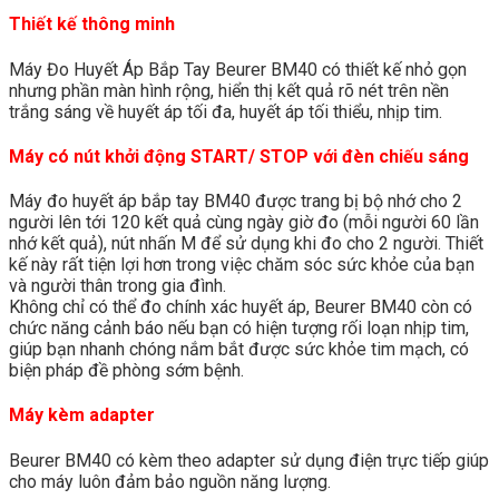
Thiết kế thông minh
Máy Đo Huyết Áp Bắp Tay Beurer BM40 có thiết kế nhỏ gọn
nhưng phần màn hình rộng, hiển thị kết quả rõ nét trên nền
trắng sáng về huyết áp tối đa, huyết áp tối thiểu, nhịp tim.
Máy có nút khởi động START/ STOP với đèn chiếu sáng
Máy đo huyết áp bắp tay BM40 được trang bị bộ nhớ cho 2
người lên tới 120 kết quả cùng ngày giờ đo (mỗi người 60 lần
nhớ kết quả), nút nhấn M để sử dụng khi đo cho 2 người. Thiết
kế này rất tiện lợi hơn trong việc chăm sóc sức khỏe của bạn
và người thân trong gia đình.
Không chỉ có thể đo chính xác huyết áp, Beurer BM40 còn có
chức năng cảnh báo nếu bạn có hiện tượng rối loạn nhịp tim,
giúp bạn nhanh chóng nắm bắt được sức khỏe tim mạch, có
biện pháp đề phòng sớm bệnh.
Máy kèm adapter
Beurer BM40 có kèm theo adapter sử dụng điện trực tiếp giúp
cho máy luôn đảm bảo nguồn năng lượng.