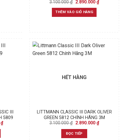
Original
Current
3.100.000
₫
2.890.000
₫
price
price
was:
is:
THÊM VÀO GIỎ HÀNG
3.100.000 ₫.
2.890.000 ₫.
HẾT HÀNG
IC III
LITTMANN CLASSIC III DARK OLIVER
H 5809
GREEN 5812 CHÍNH HÃNG 3M
Current
Original
Current
0
₫
3.100.000
₫
2.890.000
₫
price
price
price
is:
was:
is:
ĐỌC TIẾP
₫.
2.890.000 ₫.
3.100.000 ₫.
2.890.000 ₫.