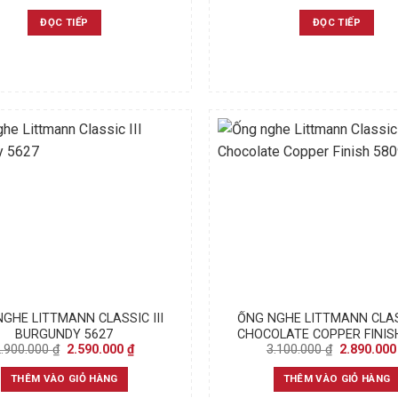
ĐỌC TIẾP
ĐỌC TIẾP
GHE LITTMANN CLASSIC III
ỐNG NGHE LITTMANN CLASS
BURGUNDY 5627
CHOCOLATE COPPER FINIS
Original
Current
Original
2.900.000
₫
2.590.000
₫
3.100.000
₫
2.890.00
price
price
price
was:
is:
was:
THÊM VÀO GIỎ HÀNG
THÊM VÀO GIỎ HÀNG
2.900.000 ₫.
2.590.000 ₫.
3.100.000 