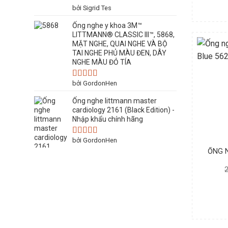
bởi Sigrid Tes
Ống nghe y khoa 3M™
LITTMANN® CLASSIC III™, 5868,
MẶT NGHE, QUAI NGHE VÀ BỘ
TAI NGHE PHỦ MÀU ĐEN, DÂY
NGHE MÀU ĐỎ TÍA
bởi GordonHen
Được
xếp
Ống nghe littmann master
hạng
3
5 sao
cardiology 2161 (Black Edition) -
Nhập khẩu chính hãng
bởi GordonHen
Được
xếp
ỐNG N
hạng
3
5 sao