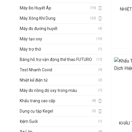
Máy Đo Huyết Áp
(10)
NHIỆT
Máy Xông Khí Dung
(22)
Máy đo đường huyết
(4)
Máy tạo oxy
(10)
Máy trợ thở
(1)
Băng hỗ trợ vận động thể thao FUTURO
(12)
Test Nhanh Covid
(9)
Nhiệt kế điện tử
(2)
Máy đo nồng độ oxy trong máu
(7)
Khẩu trang cao cấp
(8)
Dụng cụ tập Kegel
(5)
Đệm Sưởi
(1)
KHẨU 
Xe Lăn
(4)