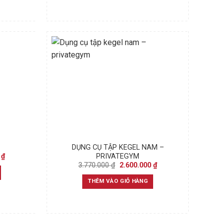
DỤNG CỤ TẬP KEGEL NAM –
Current
0
₫
PRIVATEGYM
price
Original
Current
3.770.000
₫
2.600.000
₫
is:
price
price
₫.
4.900.000 ₫.
was:
is:
THÊM VÀO GIỎ HÀNG
3.770.000 ₫.
2.600.000 ₫.