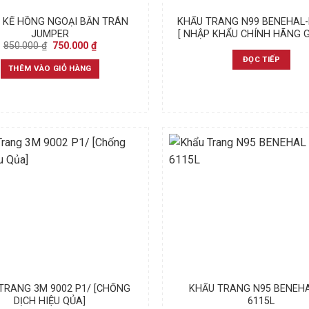
 KẾ HỒNG NGOẠI BẮN TRÁN
KHẨU TRANG N99 BENEHAL
JUMPER
[ NHẬP KHẨU CHÍNH HÃNG G
Original
Current
850.000
₫
750.000
₫
price
price
ĐỌC TIẾP
was:
is:
THÊM VÀO GIỎ HÀNG
850.000 ₫.
750.000 ₫.
TRANG 3M 9002 P1/ [CHỐNG
KHẨU TRANG N95 BENEH
DỊCH HIỆU QỦA]
6115L