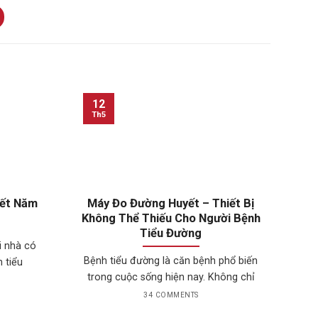
12
Th5
T
yết Năm
Máy Đo Đường Huyết – Thiết Bị
Không Thể Thiếu Cho Người Bệnh
Đư
Tiểu Đường
i nhà có
Bệnh tiểu đường là căn bệnh phổ biến
 tiểu
A
trong cuộc sống hiện nay. Không chỉ
34 COMMENTS