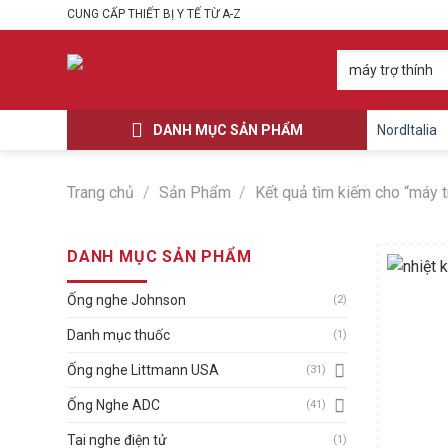
Skip
CUNG CẤP THIẾT BỊ Y TẾ TỪ A-Z
to
content
Tìm
kiếm:
DANH MỤC SẢN PHẨM
NordItalia
Trang chủ
/
Sản Phẩm
/
Kết quả tìm kiếm cho “máy t
DANH MỤC SẢN PHẨM
Ống nghe Johnson
(2)
Danh mục thuốc
(1)
Ống nghe Littmann USA
(31)
Ống Nghe ADC
(41)
Tai nghe điện tử
(1)