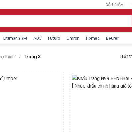
SẢN PHẨM
Littmann 3M
ADC
Futuro
Omron
Homed
Beurer
rợ thính”
/
Trang 3
Hiển t