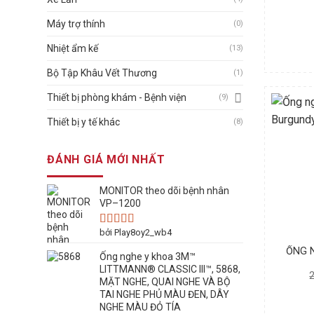
Máy trợ thính
(0)
Nhiệt ẩm kế
(13)
Bộ Tập Khâu Vết Thương
(1)
Thiết bị phòng khám - Bệnh viện
(9)
Thiết bị y tế khác
(8)
ĐÁNH GIÁ MỚI NHẤT
MONITOR theo dõi bệnh nhân
VP–1200
bởi Play8oy2_wb4
Được xếp
hạng
4
5
ỐNG N
Ống nghe y khoa 3M™
sao
LITTMANN® CLASSIC III™, 5868,
MẶT NGHE, QUAI NGHE VÀ BỘ
TAI NGHE PHỦ MÀU ĐEN, DÂY
NGHE MÀU ĐỎ TÍA