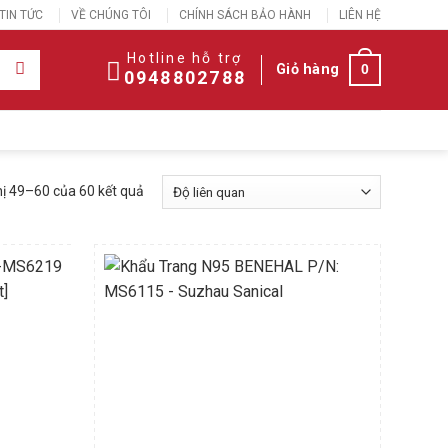
TIN TỨC
VỀ CHÚNG TÔI
CHÍNH SÁCH BẢO HÀNH
LIÊN HỆ
Hotline hỗ trợ
Giỏ hàng
0
0948802788
hị 49–60 của 60 kết quả