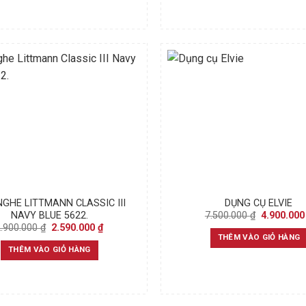
GHE LITTMANN CLASSIC III
DỤNG CỤ ELVIE
Original
7.500.000
₫
4.900.00
NAVY BLUE 5622.
price
Original
Current
2.900.000
₫
2.590.000
₫
was:
price
price
THÊM VÀO GIỎ HÀNG
7.500.000 
was:
is:
THÊM VÀO GIỎ HÀNG
2.900.000 ₫.
2.590.000 ₫.