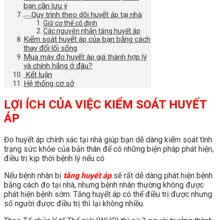
bạn cần lưu ý
Quy trình theo dõi huyết áp tại nhà
Giữ cơ thể cố định
Các nguyên nhân tăng huyết áp
Kiểm soát huyết áp của bạn bằng cách
thay đổi lối sống
Mua máy đo huyết áp giá thành hợp lý
và chính hãng ở đâu?
Kết luận
Hệ thống cơ sở
LỢI ÍCH CỦA VIỆC KIỂM SOÁT HUYẾT
ÁP
Đo huyết áp chính xác tại nhà giúp bạn dễ dàng kiểm soát tình
trạng sức khỏe của bản thân để có những biện pháp phát hiện,
điều trị kịp thời bệnh lý nếu có
Nếu bệnh nhân bị
tăng huyết áp
sẽ rất dễ dàng phát hiện bệnh
bằng cách đo tại nhà, nhưng bệnh nhân thường không được
phát hiện bệnh sớm. Tăng huyết áp có thể điều trị được nhưng
số người được điều trị thì lại không nhiều.