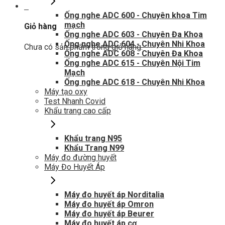
0
Ống nghe ADC 600 - Chuyên khoa Tim
mạch
Giỏ hàng
Ống nghe ADC 603 - Chuyên Đa Khoa
Ống nghe ADC 604 - Chuyên Nhi Khoa
Chưa có sản phẩm trong giỏ hàng.
Ống nghe ADC 608 - Chuyên Đa Khoa
Ống nghe ADC 615 - Chuyên Nội Tim
Mạch
Ống nghe ADC 618 - Chuyên Nhi Khoa
Máy tạo oxy
Test Nhanh Covid
Khẩu trang cao cấp
Khẩu trang N95
Khẩu Trang N99
Máy đo đường huyết
Máy Đo Huyết Áp
Máy đo huyết áp Norditalia
Máy đo huyết áp Omron
Máy đo huyết áp Beurer
Máy đo huyết áp cơ