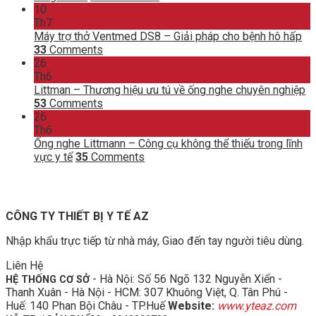
10
Th7
Máy trợ thở Ventmed DS8 – Giải pháp cho bệnh hô hấp
33
Comments
26
Th6
Littman – Thương hiệu ưu tú về ống nghe chuyên nghiệp
53
Comments
26
Th6
Ống nghe Littmann – Công cụ không thể thiếu trong lĩnh
vực y tế
35
Comments
CÔNG TY THIẾT BỊ Y TẾ AZ
Nhập khẩu trực tiếp từ nhà máy, Giao đến tay người tiêu dùng.
Liên Hệ
- Hà Nội: Số 56 Ngõ 132 Nguyễn Xiển -
HỆ THỐNG CƠ SỞ
Thanh Xuân - Hà Nội - HCM: 307 Khuông Việt, Q. Tân Phú -
Huế: 140 Phan Bội Châu - TP.Huế
Website:
www.yteaz.com