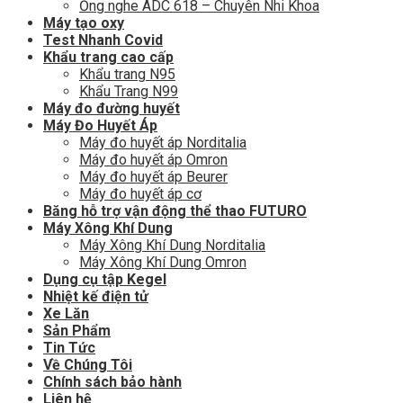
Ống nghe ADC 618 – Chuyên Nhi Khoa
Máy tạo oxy
Test Nhanh Covid
Khẩu trang cao cấp
Khẩu trang N95
Khẩu Trang N99
Máy đo đường huyết
Máy Đo Huyết Áp
Máy đo huyết áp Norditalia
Máy đo huyết áp Omron
Máy đo huyết áp Beurer
Máy đo huyết áp cơ
Băng hỗ trợ vận động thể thao FUTURO
Máy Xông Khí Dung
Máy Xông Khí Dung Norditalia
Máy Xông Khí Dung Omron
Dụng cụ tập Kegel
Nhiệt kế điện tử
Xe Lăn
Sản Phẩm
Tin Tức
Về Chúng Tôi
Chính sách bảo hành
Liên hệ