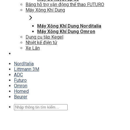
Băng hỗ trợ vận động thể thao FUTURO
Máy Xông Khí Dung
Máy Xông Khí Dung Norditalia
Máy Xông Khí Dung Omron
Dụng cụ tập Kegel
Nhiệt kế điện tử
Xe Lăn
NordItalia
Littmann 3M
ADC
Futuro
Omron
Homed
Beurer
Tìm
kiếm: