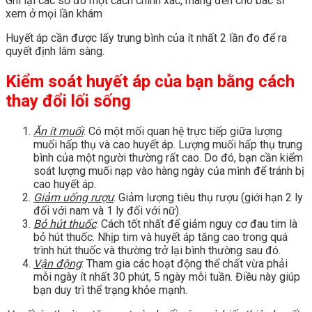
Ghi lại các số đo một cách chính xác, mang đến cho bác sĩ
xem ở mọi lần khám
Huyết áp cần được lấy trung bình của ít nhất 2 lần đo để ra
quyết định lâm sàng.
Kiểm soát huyết áp của bạn bằng cách
thay đổi lối sống
Ăn ít muối
: Có một mối quan hệ trực tiếp giữa lượng
muối hấp thụ và cao huyết áp. Lượng muối hấp thụ trung
bình của một người thường rất cao. Do đó, bạn cần kiểm
soát lượng muối nạp vào hàng ngày của mình để tránh bị
cao huyết áp.
Giảm uống rượu
: Giảm lượng tiêu thụ rượu (giới hạn 2 ly
đối với nam và 1 ly đối với nữ).
Bỏ hút thuốc
: Cách tốt nhất để giảm nguy cơ đau tim là
bỏ hút thuốc. Nhịp tim và huyết áp tăng cao trong quá
trình hút thuốc và thường trở lại bình thường sau đó.
Vận động
: Tham gia các hoạt động thể chất vừa phải
mỗi ngày ít nhất 30 phút, 5 ngày mỗi tuần. Điều này giúp
bạn duy trì thể trạng khỏe mạnh.