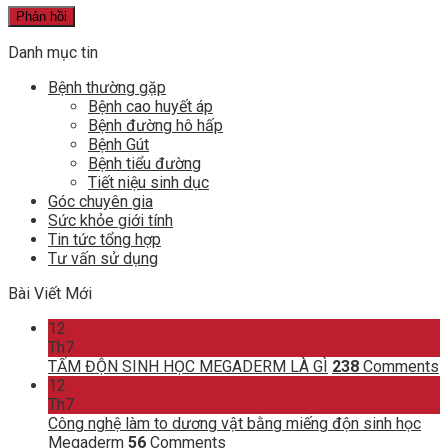
Danh mục tin
Bệnh thường gặp
Bệnh cao huyết áp
Bệnh đường hô hấp
Bệnh Gút
Bệnh tiểu đường
Tiết niệu sinh dục
Góc chuyên gia
Sức khỏe giới tính
Tin tức tổng hợp
Tư vấn sử dụng
Bài Viết Mới
12
Th7
TẤM ĐỘN SINH HỌC MEGADERM LÀ GÌ
238
Comments
12
Th7
Công nghệ làm to dương vật bằng miếng độn sinh học
Megaderm
56
Comments