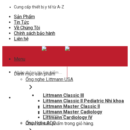
Skip
Cung cấp thiết bị y tế từ A-Z
to
Sản Phẩm
content
Tin Tức
Về Chúng Tôi
Chính sách bảo hành
Liên hệ
Menu
Tìm
Danh mục sản phẩm
kiếm:
Ống nghe Littmann USA
Littmann Classic III
Littmann Classic II Pediatric Nhi khoa
Hotline hỗ trợ
Littmann Master Classic II
0948802788
Littmann Master Cadiology
Giỏ hàng
0
Littmann Cardiology IV
Ống Nghe ADC
Chưa có sản phẩm trong giỏ hàng.