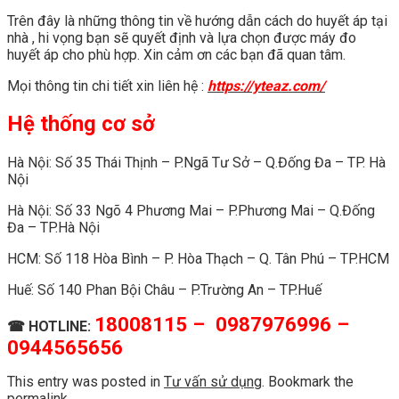
Trên đây là những thông tin về hướng dẫn cách do huyết áp tại
nhà , hi vọng bạn sẽ quyết định và lựa chọn được máy đo
huyết áp cho phù hợp. Xin cảm ơn các bạn đã quan tâm.
Mọi thông tin chi tiết xin liên hệ :
https://yteaz.com/
Hệ thống cơ sở
Hà Nội: Số 35 Thái Thịnh – P.Ngã Tư Sở – Q.Đống Đa – TP. Hà
Nội
Hà Nội: Số 33 Ngõ 4 Phương Mai – P.Phương Mai – Q.Đống
Đa – TP.Hà Nội
HCM: Số 118 Hòa Bình – P. Hòa Thạch – Q. Tân Phú – TP.HCM
Huế: Số 140 Phan Bội Châu – P.Trường An – TP.Huế
18008115 – 0987976996 –
☎
HOTLINE:
0944565656
This entry was posted in
Tư vấn sử dụng
. Bookmark the
permalink
.