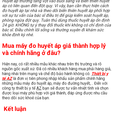
Huyết áp thường tăng vọt vào buổi sáng và biến thiên huyết
áp có liên quan đến đột quỵ. Vì vậy, bạn cần thực hiện cách
đo huyết áp tại nhà và theo dõi biến thiên huyết áp phối hợp
với sự tư vấn của bác sĩ điều trị để giúp kiểm soát huyết áp,
phòng ngừa đột quỵ. Tuân thủ dùng thuốc huyết áp ổn định
24 giờ. KHÔNG tự ý thay đổi thuốc khi không có chỉ định của
bác sĩ. Điều chỉnh lối sống và thường xuyên đi khám sức
khỏe định kỳ nhé.
Mua máy đo huyết áp giá thành hợp lý
và chính hãng ở đâu?
Hiện nay, có rất nhiều mẫu khác nhau trên thị trường và rõ
nguồn gốc xuất xứ. Đã có nhiều khách hàng mua phải hàng giả,
hàng nhái trên mạng và chế độ bảo hành không có.
Thiết bị y
tế AZ
là đơn vị tiên phong nhập khẩu sản phẩm chính hãng
những mẫu máy đo huyết áp, máy đo đường huyết,… Đến với
công ty thiết bị y tế
AZ
bạn sẽ được tư vấn nhiệt tình và chọn
được loại máy phù hợp với giá thành, đáp ứng được nhu cầu
theo dõi sức khoẻ của bạn.
Kết luận