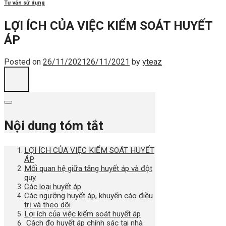
Tư vấn sử dụng
LỢI ÍCH CỦA VIỆC KIỂM SOÁT HUYẾT
ÁP
Posted on
26/11/2021
26/11/2021
by
yteaz
Nội dung tóm tắt
LỢI ÍCH CỦA VIỆC KIỂM SOÁT HUYẾT
ÁP
Mối quan hệ giữa tăng huyết áp và đột
qụy
Các loại huyết áp
Các ngưỡng huyết áp, khuyến cáo điều
trị và theo dõi
Lợi ích của việc kiểm soát huyết áp
Cách đo huyết áp chính sác tại nhà