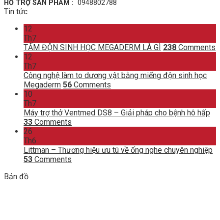
HỖ TRỢ SẢN PHẨM :
0948802788
Tin tức
12
Th7
TẤM ĐỘN SINH HỌC MEGADERM LÀ GÌ
238
Comments
12
Th7
Công nghệ làm to dương vật bằng miếng độn sinh học
Megaderm
56
Comments
10
Th7
Máy trợ thở Ventmed DS8 – Giải pháp cho bệnh hô hấp
33
Comments
26
Th6
Littman – Thương hiệu ưu tú về ống nghe chuyên nghiệp
53
Comments
Bản đồ